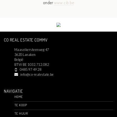
onder
www.cib.be
CO REAL ESTATE COMMV
Maaseikersteenweg 47
3620 Lanaken
België
BTW BE 1032.712.082
0485 97 49 28
info@co-realestate.be
NAVIGATIE
HOME
TE KOOP
TE HUUR