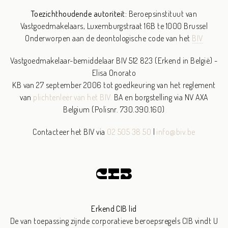
Toezichthoudende autoriteit:
Beroepsinstituut van
Vastgoedmakelaars,
Luxemburgstraat 16B te 1000 Brussel
Onderworpen aan de deontologische code van het
BIV
Vastgoedmakelaar-bemiddelaar BIV 512 823 (Erkend in België) -
Elisa Onorato
KB van 27 september 2006 tot goedkeuring van het reglement
van
plichtenleer van het BIV.
BA en borgstelling via NV AXA
Belgium (Polisnr. 730.390.160)
Contacteer het BIV via
02 505 38 50
|
info@biv.be
Erkend CIB lid
De van toepassing zijnde corporatieve beroepsregels CIB vindt U