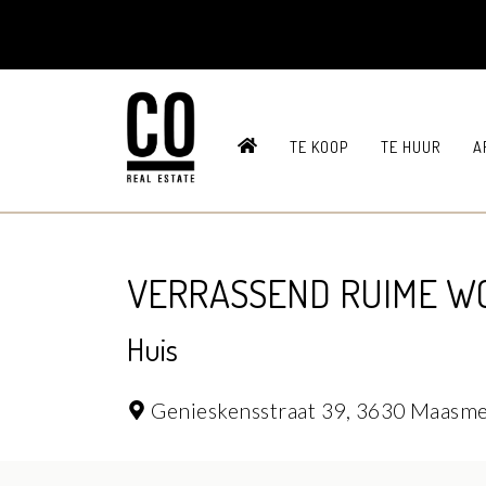
HOME
TE KOOP
TE HUUR
A
VERRASSEND RUIME WO
Huis
Genieskensstraat 39,
3630 Maasm