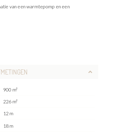
inatie van een warmtepomp en een
FMETINGEN
900 m²
226 m²
12 m
18 m