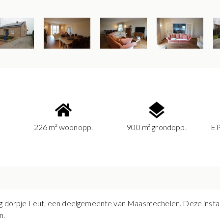
226 m² woonopp.
900 m² grondopp.
EP
lig dorpje Leut, een deelgemeente van Maasmechelen. Deze instap
n.