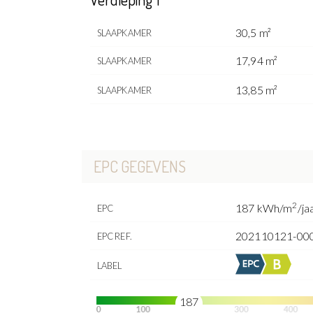
30,5 m²
SLAAPKAMER
17,94 m²
SLAAPKAMER
13,85 m²
SLAAPKAMER
EPC GEGEVENS
2
187 kWh/m
/ja
EPC
202110121-00
EPC REF.
LABEL
187