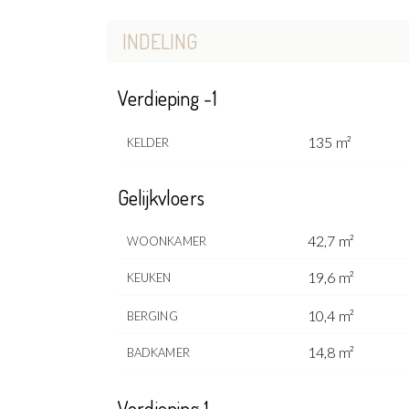
INDELING
Verdieping -1
135 m²
KELDER
Gelijkvloers
42,7 m²
WOONKAMER
19,6 m²
KEUKEN
10,4 m²
BERGING
14,8 m²
BADKAMER
Verdieping 1