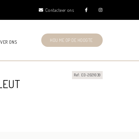
Contacteer ons
HOU ME OP DE HOOGTE
VER ONS
Ref: EO-2021039
LEUT