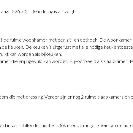
agt 226 m2. De indeling is als volgt:
ot de ruime woonkamer met een zit- en eethoek. De woonkamer is
in de keuken. De keuken is uitgerust met alle nodige keukentoest
ruikt kan worden als bijkeuken.
kamer die vrij ingevuld kan worden. Bijvoorbeeld als slaapkamer. Te
m die met dressing. Verder zijn er nog 2 ruime slaapkamers en ee
d in verschillende ruimtes. Ook is er de mogelijkheid om de auto