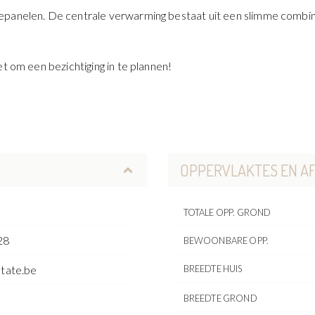
nepanelen. De centrale verwarming bestaat uit een slimme comb
t om een bezichtiging in te plannen!
OPPERVLAKTES EN A
TOTALE OPP. GROND
28
BEWOONBARE OPP.
state.be
BREEDTE HUIS
BREEDTE GROND