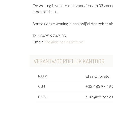
De woning is verder ook voorzien van 33 zon
stookolietank.
Spreek deze woning je aan twijfel dan zeker nie
Tel.: 0485 97 49 28
Email:
info@co-realestate.be
VERANTWOORDELIJK KANTOOR
Elisa Onorato
NAAM
+32 485 97 49 
GSM
elisa@co-reale
E-MAIL