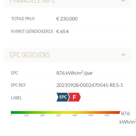
FINANCIËLE INFO
€ 230.000
TOTALE PRIJS
€ 654
KI (NIET GEÏNDEXEERD)
EPC GEGEVENS
2
876 kWh/m
/jaar
EPC
20210928-0002470041-RES-1
EPC REF.
LABEL
876
kWh/m