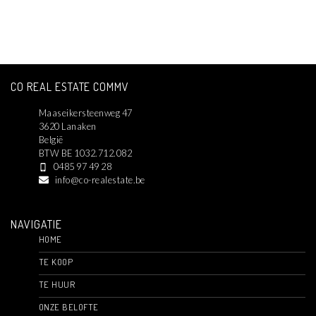
CO REAL ESTATE COMMV
Maaseikersteenweg 47
3620 Lanaken
België
BTW BE 1032.712.082
0485 97 49 28
info@co-realestate.be
NAVIGATIE
HOME
TE KOOP
TE HUUR
ONZE BELOFTE