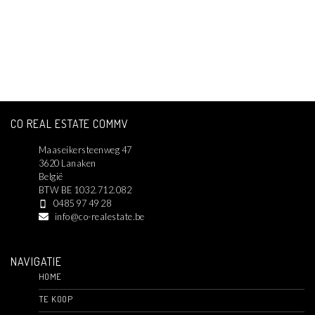
CO REAL ESTATE COMMV
Maaseikersteenweg 47
3620 Lanaken
België
BTW BE 1032.712.082
0485 97 49 28
info@co-realestate.be
NAVIGATIE
HOME
TE KOOP