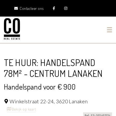
Contacteer ons
Tog
TE HUUR: HANDELSPAND
78M² - CENTRUM LANAKEN
Handelspand voor € 900
Winkelstraat 22-24,
3620 Lanaken
Bekijk op kaart
Ref: EO-202402224