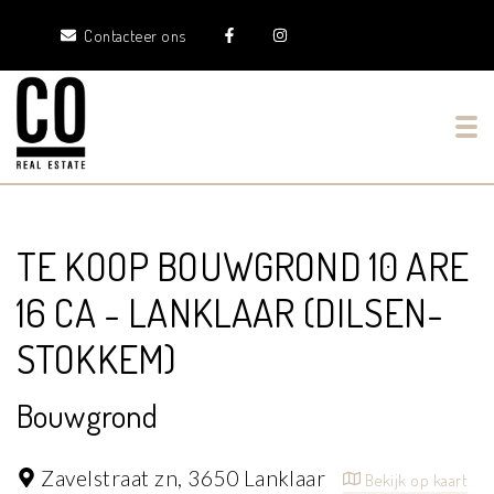
Contacteer ons
Tog
TE KOOP BOUWGROND 10 ARE
16 CA - LANKLAAR (DILSEN-
STOKKEM)
Bouwgrond
Zavelstraat zn,
3650 Lanklaar
Bekijk op kaart