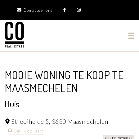
Contacteer ons
Tog
MOOIE WONING TE KOOP TE
MAASMECHELEN
Huis
Strooiheide 5,
3630 Maasmechelen
Bekijk op kaart
Ref: EO-2026005