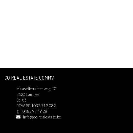
CO REAL ESTATE COMMV
Maaseikersteenweg 47
3620 Lanaken
België
BTW BE 1032.712.082
0485 97 49 28
info@co-realestate.be