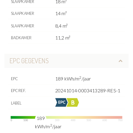
18 m²
SLAAPKAMER
14 m²
SLAAPKAMER
8,4 m²
SLAAPKAMER
11,2 m²
BADKAMER
EPC GEGEVENS
2
189 kWh/m
/jaar
EPC
20241014-0003413289-RES-1
EPC REF.
LABEL
189
2
kWh/m
/jaar