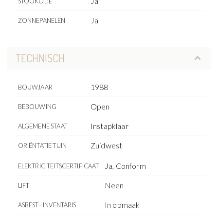
Ja
STOOKOLIE
Ja
ZONNEPANELEN
TECHNISCH
1988
BOUWJAAR
Open
BEBOUWING
Instapklaar
ALGEMENE STAAT
Zuidwest
ORIËNTATIE TUIN
Ja, Conform
ELEKTRICITEITSCERTIFICAAT
Neen
LIFT
In opmaak
ASBEST - INVENTARIS