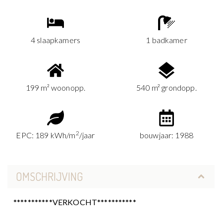
4 slaapkamers
1 badkamer
199 m² woonopp.
540 m² grondopp.
2
EPC: 189 kWh/m
/jaar
bouwjaar: 1988
OMSCHRIJVING
***********VERKOCHT***********