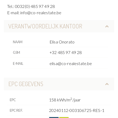
Tel.: 0032(0) 485 97 49 28
E-mail: info@co-realestate.be
VERANTWOORDELIJK KANTOOR
Elisa Onorato
NAAM
+32 485 97 49 28
GSM
elisa@co-realestate.be
E-MAIL
EPC GEGEVENS
2
158 kWh/m
/jaar
EPC
20240112-003106725-RES-1
EPC REF.