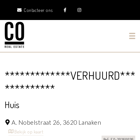
Contacteer ons
Tog
*************VERHUURD***
**********
Huis
A. Nobelstraat 26,
3620 Lanaken
Bekijk op kaart
Ref: EO-20260026