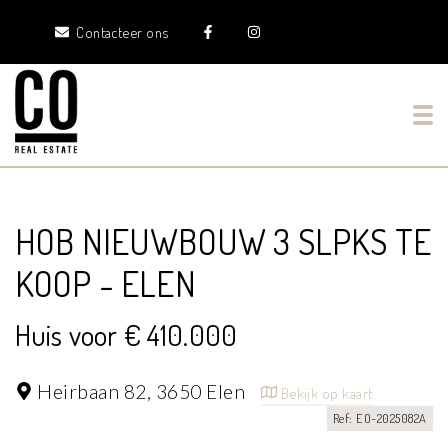
Contacteer ons
Tog
HOB NIEUWBOUW 3 SLPKS TE
KOOP - ELEN
Huis voor € 410.000
Heirbaan 82,
3650 Elen
Bekijk op kaart
Ref: EO-2025082A