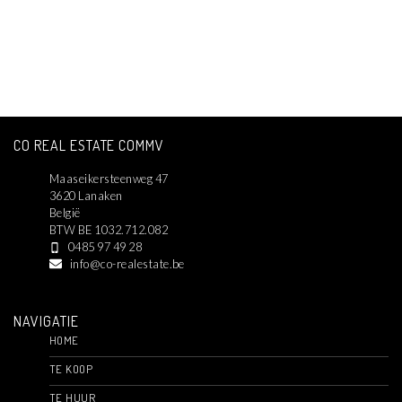
CO REAL ESTATE COMMV
Maaseikersteenweg 47
3620 Lanaken
België
BTW BE 1032.712.082
0485 97 49 28
info@co-realestate.be
NAVIGATIE
HOME
TE KOOP
TE HUUR