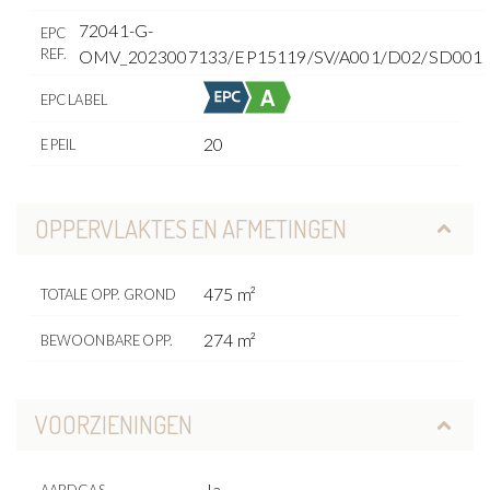
72041-G-
EPC
REF.
OMV_2023007133/EP15119/SV/A001/D02/SD001
EPC LABEL
20
E PEIL
OPPERVLAKTES EN AFMETINGEN
475 m²
TOTALE OPP. GROND
274 m²
BEWOONBARE OPP.
VOORZIENINGEN
Ja