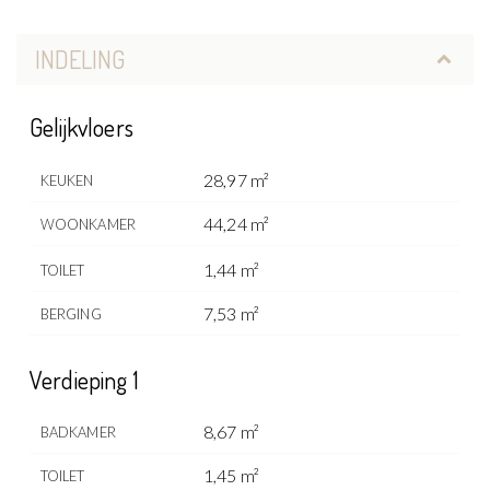
INDELING
Gelijkvloers
28,97 m²
KEUKEN
44,24 m²
WOONKAMER
1,44 m²
TOILET
7,53 m²
BERGING
Verdieping 1
8,67 m²
BADKAMER
1,45 m²
TOILET