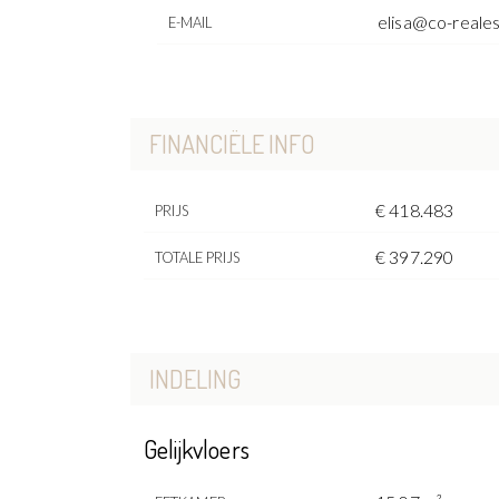
elisa@co-reale
E-MAIL
FINANCIËLE INFO
€ 418.483
PRIJS
€ 397.290
TOTALE PRIJS
INDELING
Gelijkvloers