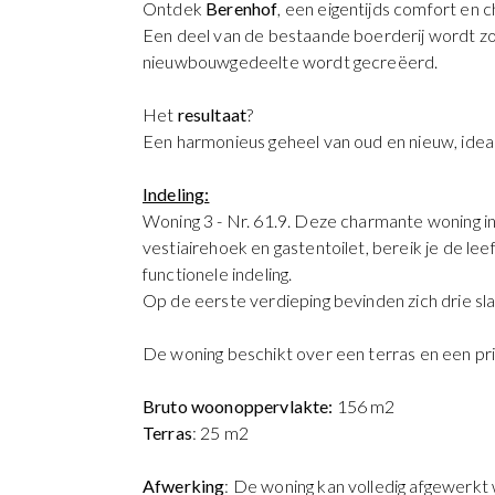
Ontdek
Berenhof
, een eigentijds comfort e
Een deel van de bestaande boerderij wordt zo
nieuwbouwgedeelte wordt gecreëerd.
Het
resultaat
?
Een harmonieus geheel van oud en nieuw, idea
Indeling:
Woning 3 - Nr. 61.9. Deze charmante woning i
vestiairehoek en gastentoilet, bereik je de l
functionele indeling.
Op de eerste verdieping bevinden zich drie sl
De woning beschikt over een terras en een pri
Bruto woonoppervlakte:
156 m2
Terras
: 25 m2
Afwerking
: De woning kan volledig afgewerkt