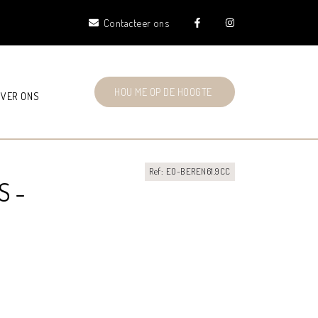
Contacteer ons
HOU ME OP DE HOOGTE
VER ONS
Ref: EO-BEREN61.9CC
S -