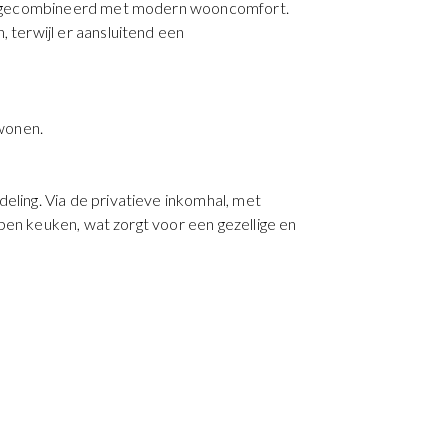
nis gecombineerd met modern wooncomfort.
terwijl er aansluitend een
 wonen.
ling. Via de privatieve inkomhal, met
pen keuken, wat zorgt voor een gezellige en