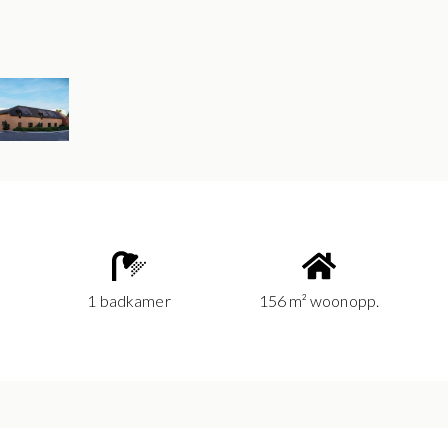
1 badkamer
156 m² woonopp.