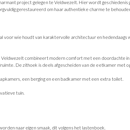
n charmant project gelegen te Veldwezelt. Hier wordt geschiede
rgvuldig gerestaureerd om haar authentieke charme te behouden, 
al voor wie houdt van karaktervolle architectuur en hedendaags
n Veldwezelt combineert modern comfort met een doordachte inde
eefruimte. De zithoek is deels afgescheiden van de eetkamer met o
aapkamers, een berging en een badkamer met een extra toilet.
vatieve tuin.
 worden naar eigen smaak, dit volgens het lastenboek.