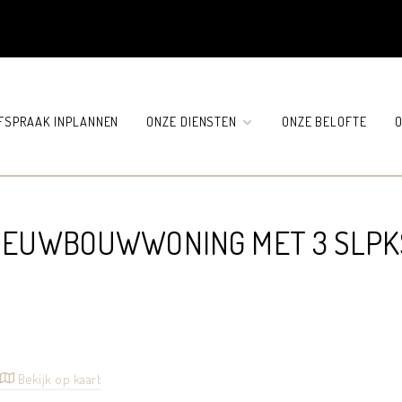
FSPRAAK INPLANNEN
ONZE DIENSTEN
ONZE BELOFTE
O
IEUWBOUWWONING MET 3 SLPK
Bekijk op kaart