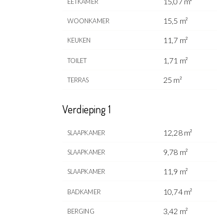
15,07 m²
EETKAMER
15,5 m²
WOONKAMER
11,7 m²
KEUKEN
1,71 m²
TOILET
25 m²
TERRAS
Verdieping 1
12,28 m²
SLAAPKAMER
9,78 m²
SLAAPKAMER
11,9 m²
SLAAPKAMER
10,74 m²
BADKAMER
3,42 m²
BERGING